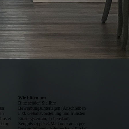
Wir bitten um
Bitte senden Sie Ihre
ean
Bewerbungsunterlagen (Anschreiben
an
inkl. Gehaltsvorstellung und frühsten
bus et
Einstiegstermin, Lebenslauf,
cetur
Zeugnisse) per E-Mail oder auch per
Post an folgende Adresse bzw. E-Mail-