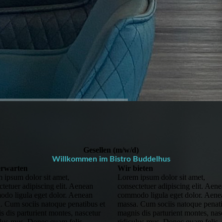
Gesellen (m/w/d)
Willkommen im Bistro Buddelhus
erwarten
Wir bieten
 ipsum dolor sit amet,
Lorem ipsum dolor sit amet,
ctetuer adipiscing elit. Aenean
consectetuer adipiscing elit. Aen
do ligula eget dolor. Aenean
commodo ligula eget dolor. Aene
. Cum sociis natoque penatibus et
massa. Cum sociis natoque penati
s dis parturient montes, nascetur
magnis dis parturient montes, nas
ulus mus. Donec quam felis,
ridiculus mus. Donec quam felis,