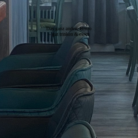
Das ganz andere Bistro
– gut trinken & essen