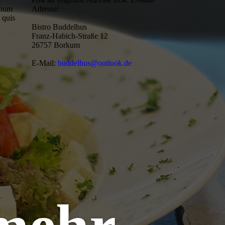
etium
Adresse:
 quis
Bistro Buddelhus
Franz-Habich-Straße 12
26757 Borkum
E-Mail:
buddelhus@outlook.de