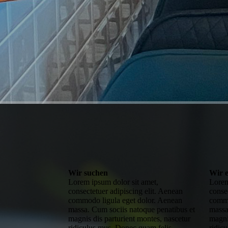
Wir suchen
Wir 
Lorem ipsum dolor sit amet,
Lorem
consectetuer adipiscing elit. Aenean
conse
commodo ligula eget dolor. Aenean
commo
massa. Cum sociis natoque penatibus et
massa
magnis dis parturient montes, nascetur
magni
ridiculus mus. Donec quam felis,
ridic