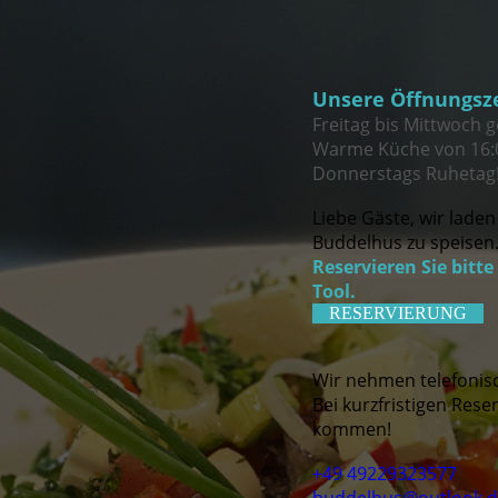
Unsere Öffnungsz
Freitag bis Mittwoch g
Warme Küche von 16:
Donnerstags Ruhetag
Liebe Gäste, wir laden 
Buddelhus zu speisen
Reservieren Sie bitte
Tool.
RESERVIERUNG
Wir nehmen telefonis
Bei kurzfristigen Res
kommen!
+49 49229323577