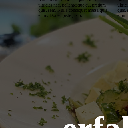
ultricies nec, pellentesque eu, pretium
ultric
quis, sem. Nulla consequat massa quis
quis,
enim. Donec pede justo.
enim.