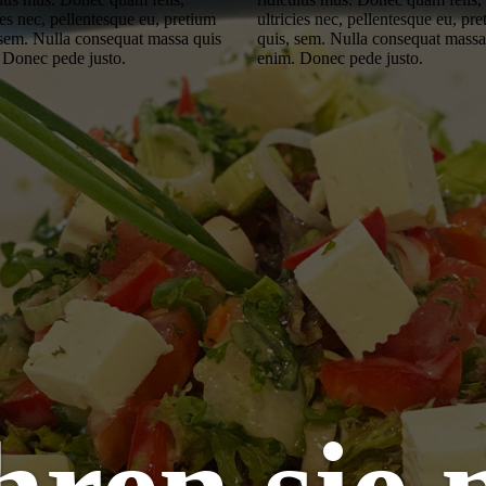
ies nec, pellentesque eu, pretium
ultricies nec, pellentesque eu, pr
 sem. Nulla consequat massa quis
quis, sem. Nulla consequat massa
 Donec pede justo.
enim. Donec pede justo.