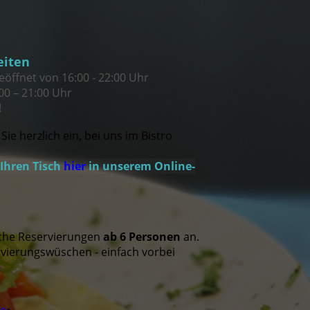
eiten
eöffnet von 16:00 - 22:00 Uhr
00 –
21:00
Uhr
!
Sie herzlich ein, bei uns im Bistro
.
 Ihren Tisch
hier
in unserem Online-
che Reservierungen
ab 6 Personen
an.
ervierungswüschen - einfach vorbei