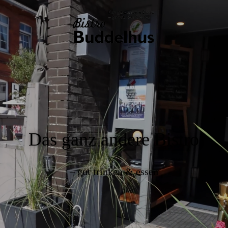
Das ganz andere Bistro
– gut trinken & essen