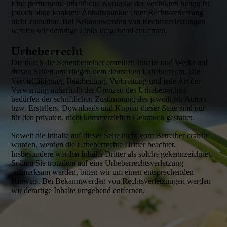
Eine permanente inhaltliche Kontrolle der verlinkten Seiten ist
jedoch ohne konkrete Anhaltspunkte einer Rechtsverletzung
nicht zumutbar. Bei Bekanntwerden von Rechtsverletzungen
werden wir derartige Links umgehend entfernen.
Urheberrecht
Die durch die Seitenbetreiber erstellten Inhalte und Werke auf
diesen Seiten unterliegen dem deutschen Urheberrecht. Die
Vervielfältigung, Bearbeitung, Verbreitung und jede Art der
Verwertung außerhalb der Grenzen des Urheberrechtes
bedürfen der schriftlichen Zustimmung des jeweiligen Autors
bzw. Erstellers. Downloads und Kopien dieser Seite sind nur
für den privaten, nicht kommerziellen Gebrauch gestattet.
Soweit die Inhalte auf dieser Seite nicht vom Betreiber erstellt
wurden, werden die Urheberrechte Dritter beachtet.
Insbesondere werden Inhalte Dritter als solche gekennzeichnet.
Sollten Sie trotzdem auf eine Urheberrechtsverletzung
aufmerksam werden, bitten wir um einen entsprechenden
Hinweis. Bei Bekanntwerden von Rechtsverletzungen werden
wir derartige Inhalte umgehend entfernen.