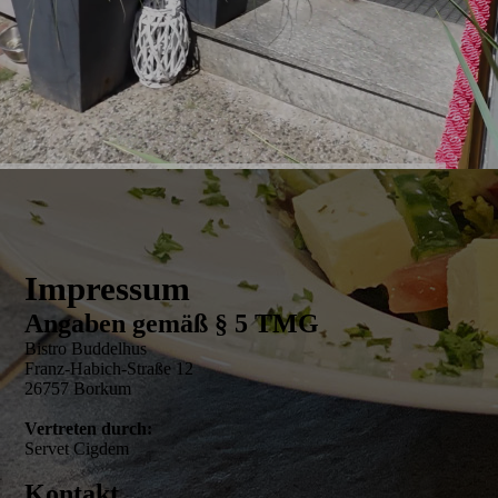
Impressum
Angaben gemäß § 5 TMG
Bistro Buddelhus
Franz-Habich-Straße 12
26757 Borkum
Vertreten durch:
Servet Cigdem
Kontakt