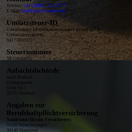
Telefon:
+49 (0)4922 9323 577
E-Mail:
buddelhus@outlook.de
Umsatzsteuer-ID
Umsatzsteuer-Identifikationsnummer gemäß §27 a
Umsatzsteuergesetz:
94177850322
Steuernummer
58/108/04892
Aufsichtsbehörde
Stadt Borkum
Ordnungsamt
Neue Str.1
26757 Borkum
Angaben zur
Berufshaftpflichtversicherung
Name und Sitz des Versicherers:
VGH Versicherungen
30140 Hannover