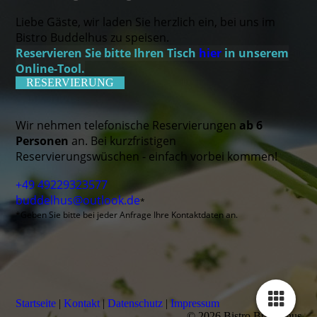
Liebe Gäste, wir laden Sie herzlich ein, bei uns im
Bistro Buddelhus zu speisen.
Reservieren Sie bitte Ihren Tisch
hier
in unserem
Online-Tool.
RESERVIERUNG
Wir nehmen telefonische Reservierungen
ab 6
Personen
an. Bei kurzfristigen
Reservierungswüschen - einfach vorbei kommen!
+49 49229323577
buddelhus@outlook.de
*
*Geben Sie bitte bei jeder Anfrage Ihre Kontaktdaten an.
Startseite
|
Kontakt
|
Daten­schutz
|
Impressum
© 2026 Bistro Buddelhus