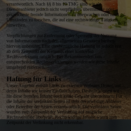
verantwortlich. Nach §§ 8 bis 10 TMG sind wir als
Diensteanbieter jedoch nicht verpflichtet, übermittelte oder
gespeicherte fremde Informationen zu überwachen oder nach
Umständen zu forschen, die auf eine rechtswidrige Tätigkeit
hinweisen.
Verpflichtungen zur Entfernung oder Sperrung der Nutzung
von Informationen nach den allgemeinen Gesetzen bleiben
hiervon unberührt. Eine diesbezügliche Haftung ist jedoch erst
ab dem Zeitpunkt der Kenntnis einer konkreten
Rechtsverletzung möglich. Bei Bekanntwerden von
entsprechenden Rechtsverletzungen werden wir diese Inhalte
umgehend entfernen.
Haftung für Links
Unser Angebot enthält Links zu externen Websites Dritter, auf
deren Inhalte wir keinen Einfluss haben. Deshalb können wir
für diese fremden Inhalte auch keine Gewähr übernehmen. Für
die Inhalte der verlinkten Seiten ist stets der jeweilige Anbieter
oder Betreiber der Seiten verantwortlich. Die verlinkten Seiten
wurden zum Zeitpunkt der Verlinkung auf mögliche
Rechtsverstöße überprüft. Rechtswidrige Inhalte waren zum
Zeitpunkt der Verlinkung nicht erkennbar.