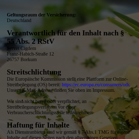
Geltungsraum der Versicherung:
Deutschland
Verantwortlich für den Inhalt nach §
55 Abs. 2 RStV
Servet Cigdem
Franz-Habich-Straße 12
26757 Borkum
Streitschlichtung
Die Europäische Kommission stellt eine Plattform zur Online-
Streitbeilegung (OS) bereit:
https://ec.europa.eu/consumers/odr
.
Unsere E-Mail-Adresse finden Sie oben im Impressum.
Wir sind nicht bereit oder verpflichtet, an
Streitbeilegungsverfahren vor einer
Verbraucherschlichtungsstelle teilzunehmen.
Haftung für Inhalte
Als Diensteanbieter sind wir gemäß § 7 Abs.1 TMG für eigene
Inhalte auf diesen Seiten nach den allgemeinen Gesetzen