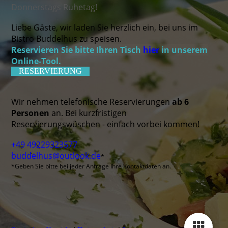
Donnerstags Ruhetag!
Liebe Gäste, wir laden Sie herzlich ein, bei uns im
Bistro Buddelhus zu speisen.
Reservieren Sie bitte Ihren Tisch
hier
in unserem
Online-Tool.
RESERVIERUNG
Wir nehmen telefonische Reservierungen
ab 6
Personen
an. Bei kurzfristigen
Reservierungswüschen - einfach vorbei kommen!
+49 49229323577
buddelhus@outlook.de
*
*Geben Sie bitte bei jeder Anfrage Ihre Kontaktdaten an.