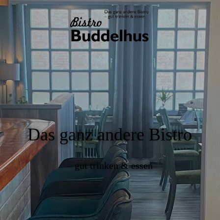
Das ganz andere Bistro
– gut trinken & essen