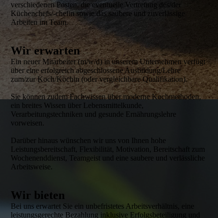
verschiedenen Posten, die eventuelle Vertretung des/der
Küchenchefs/-chefin sowie das saubere und zuverlässige
Arbeiten im Team.
Wir erwarten
Ein neuer Mitarbeiter (m/w/d) in unserem Unternehmen verfügt
über eine erfolgreich abgeschlossene Ausbildung/Lehre
zum/zur Koch/Köchin (oder vergleichbare Qualifikation).
Sie können zudem Fachwissen über moderne Kochmethoden,
ein breites Wissen über Lebensmittelkunde,
Verarbeitungstechniken und gesunde Ernährungslehre
vorweisen.
Darüber hinaus wünschen wir uns von Ihnen hohe
Leistungsbereitschaft, Flexibilität, Motivation, Bereitschaft zum
Wochenenddienst, Teamgeist und eine saubere und verlässliche
Arbeitsweise.
Wir bieten
Bei uns erwartet Sie ein unbefristetes Arbeitsverhältnis, eine
leistungsgerechte Bezahlung inklusive Erfolgsbeteiligung und