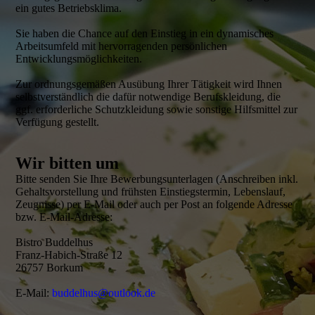
ein gutes Betriebsklima.
Sie haben die Chance auf den Einstieg in ein dynamisches
Arbeitsumfeld mit hervorragenden persönlichen
Entwicklungsmöglichkeiten.
Zur ordnungsgemäßen Ausübung Ihrer Tätigkeit wird Ihnen
selbstverständlich die dafür notwendige Berufskleidung, die
ggf. erforderliche Schutzkleidung sowie sonstige Hilfsmittel zur
Verfügung gestellt.
Wir bitten um
Bitte senden Sie Ihre Bewerbungsunterlagen (Anschreiben inkl.
Gehaltsvorstellung und frühsten Einstiegstermin, Lebenslauf,
Zeugnisse) per E-Mail oder auch per Post an folgende Adresse
bzw. E-Mail-Adresse:
Bistro Buddelhus
Franz-Habich-Straße 12
26757 Borkum
E-Mail:
buddelhus@outlook.de